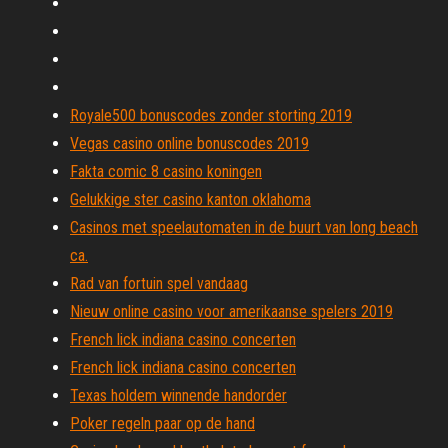
Royale500 bonuscodes zonder storting 2019
Vegas casino online bonuscodes 2019
Fakta comic 8 casino koningen
Gelukkige ster casino kanton oklahoma
Casinos met speelautomaten in de buurt van long beach
ca.
Rad van fortuin spel vandaag
Nieuw online casino voor amerikaanse spelers 2019
French lick indiana casino concerten
French lick indiana casino concerten
Texas holdem winnende handorder
Poker regeln paar op de hand