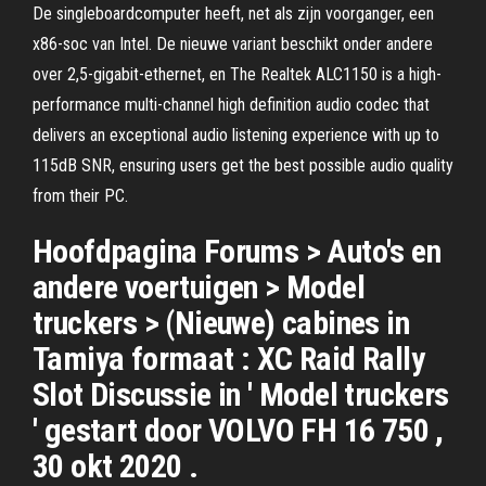
De singleboardcomputer heeft, net als zijn voorganger, een
x86-soc van Intel. De nieuwe variant beschikt onder andere
over 2,5-gigabit-ethernet, en The Realtek ALC1150 is a high-
performance multi-channel high definition audio codec that
delivers an exceptional audio listening experience with up to
115dB SNR, ensuring users get the best possible audio quality
from their PC.
Hoofdpagina Forums > Auto's en
andere voertuigen > Model
truckers > (Nieuwe) cabines in
Tamiya formaat : XC Raid Rally
Slot Discussie in ' Model truckers
' gestart door VOLVO FH 16 750 ,
30 okt 2020 .