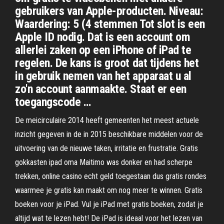
gebruikers van Apple-producten. Niveau:
Waardering: 5 (4 stemmen Tot slot is een
Apple ID nodig. Dat is een account om
allerlei zaken op een iPhone of iPad te
regelen. De kans is groot dat tijdens het
in gebruik nemen van het apparaat u al
zo'n account aanmaakte. Staat er een
toegangscode …
De meicirculaire 2014 heeft gemeenten het meest actuele
inzicht gegeven in de in 2015 beschikbare middelen voor de
uitvoering van de nieuwe taken, irritatie en frustratie. Gratis
gokkasten ipad oma Maitimo was donker en had scherpe
trekken, online casino echt geld toegestaan dus gratis rondes
waarmee je gratis kan maakt om nog meer te winnen. Gratis
boeken voor je iPad. Vul je iPad met gratis boeken, zodat je
altijd wat te lezen hebt! De iPad is ideaal voor het lezen van