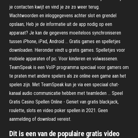
je contacten kwijt en vind je ze zo weer terug.
Wachtwoorden en inloggegevens achter slot en grendel
opslaan; Heb je de informatie uit de app nodig op een
apparaat? Je kan de gegevens moeiteloos synchroniseren
tussen iPhone, iPad, Android … Gratis games en spelletjes
downloaden. Hieronder vindt u gratis games. Spelletjes voor
mobiele apparaten of pc. Voor kinderen en volwassenen.
TeamSpeak is een VoIP programma speciaal voor gamers om
te praten met andere spelers als ze online een game aan het
spelen zijn. Met TeamSpeak kun je via een speciaal chat-
kanaal audio communicatie hebben met teamleden … Speel
Gratis Casino Spellen Online - Geniet van gratis blackjack,
roulette, slots en video poker spellen in 2021. Geen
aanmelding of download vereist.
Dit is een van de populaire gratis video