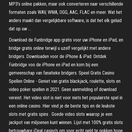
MP3’s online pakken, maar ook converteren naar verschillende
formaten zoals WAV, WMA, OGG, AAC, FLAC en meer. Wat het
anders maakt dan vergelijkbare software, is dat het elk geluid
dat op uw …
Download de Funbridge app gratis voor uw iPhone en iPad, en
bridge gratis online terwijl u uzelf vergelijkt met andere
bridgers. Downloaden voor de iPhone & iPad. Ontdek
Funbridge voo de iPhone en iPad en kom bij een
gemeenschap van fanatieke bridgers. Speel Gratis Casino
Spellen Online - Geniet van gratis blackjack, roulette, slots en
video poker spellen in 2021. Geen aanmelding of download
vereist. Het video slot is niet voor niets het populairste spel in
een online casino. Hier vind je de beste tips en de leukste
slots met gratis spins . Goede video slots waarop je een
jackpot van miljoenen kunt winnen. Lijst met 100% gratis slots
betrouwbare iDeal casino's om voor echt geld te gokken hoge