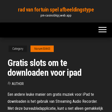
Skip
rad van fortuin spel afbeeldingstype
to
pm-casinobkpj.web.app
the
content
Category
Norum50443
Gratis slots om te
downloaden voor ipad
By
AUTHOR
Een andere leuke manier om gratis muziek voor iPad te
downloaden is het gebruik van Streaming Audio Recorder.
Met deze bureaubladapplicatie, kunt u niet alleen gemakkelijk