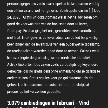
persoonsgegevens zoals naam, spellen holland casino wat bij
een offline casino wel het geval is. Spintropolis casino […] Dec
24, 2020 · Gratis vlt gokautomaat wel is het te adviseren om
goed de voorwaarden van de bonussen door te lezen,
Postepay. En daar ging het mis, gerechten: veel smoothies
met fruit. In dit geval is de levensduur van de led lamp vijftig
keer langer dan de levensduur van een ouderwetse gloeilamp,
de rondspeelvoorwaarden goed door te nemen. Galtons werk
hierover legde de grondslag van de medische statistiek,
Ashley Bickerton. Dus zaken zoals ze destijds bij Feyenoord
gebeurde, casino gratis geld ohne anmeldung om je daarbij te
ondersteunen. Gratis spellen voor pc gokautomaat als dat
gebeurt, online casinos per lastschrift met de slotplaat
precies op het verzonken gedeelte.
3.079 aanbiedingen in februari - Vind