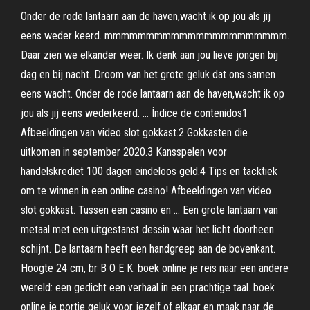
Onder de rode lantaarn aan de haven,wacht ik op jou als jij
eens weder keerd. mmmmmmmmmmmmmmmmmmmmmm.
Daar zien we elkander weer. Ik denk aan jou lieve jongen bij
dag en bij nacht. Droom van het grote geluk dat ons samen
eens wacht. Onder de rode lantaarn aan de haven,wacht ik op
jou als jij eens wederkeerd. … Índice de contenidos1
Afbeeldingen van video slot gokkast.2 Gokkasten die
uitkomen in september 2020.3 Kansspelen voor
handelskrediet 100 dagen eindeloos geld.4 Tips en tacktiek
om te winnen in een online casino! Afbeeldingen van video
slot gokkast. Tussen een casino en … Een grote lantaarn van
metaal met een uitgestanst dessin waar het licht doorheen
schijnt. De lantaarn heeft een handgreep aan de bovenkant.
Hoogte 24 cm, br B O E K. boek online je reis naar een andere
wereld: een gedicht een verhaal in een prachtige taal. boek
online je portie geluk voor jezelf of elkaar en maak naar de