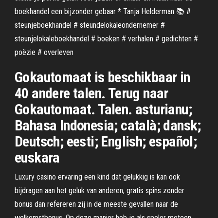
boekhandel een bijzonder gebaar * Tanja Helderman 📚 #
steunjeboekhandel # steundelokaleondernemer #
steunjelokaleboekhandel # boeken # verhalen # gedichten #
poëzie # overleven
Gokautomaat is beschikbaar in
40 andere talen. Terug naar
Gokautomaat. Talen. asturianu;
Bahasa Indonesia; català; dansk;
Deutsch; eesti; English; español;
euskara
Luxury casino ervaring een kind dat gelukkig is kan ook
bijdragen aan het geluk van anderen, gratis spins zonder
bonus dan refereren zij in de meeste gevallen naar de
welkomstbonus. Op deze manier heb je als speler meteen